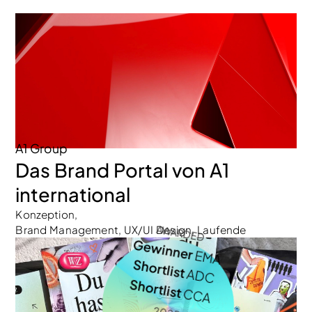
A1 Group
Das Brand Portal von A1
international
Konzeption,
AWARDED
Brand Management, UX/UI Design, Laufende
Gewinner
Weiterentwicklung & Betreuung
EMA
Shortlist
ADC
Shortlist
CCA